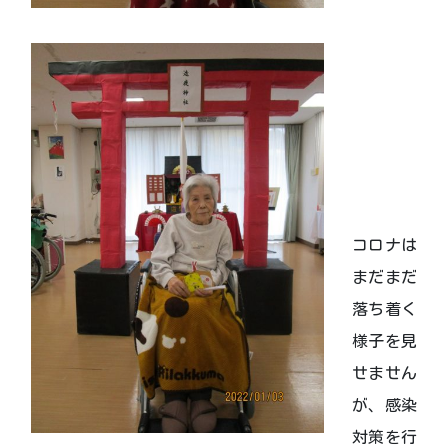
コロナは
まだまだ
落ち着く
様子を見
せません
が、感染
対策を行